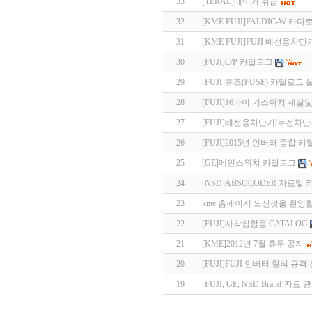
33
[TERAL]메이커 취급
32
[KME FUJI]FALDIC-W 카다
31
[KME FUJI]FUJI 배선용
30
[FUJI]C/P 카달로그
29
[FUJI]휴즈(FUSE) 카달로그
28
[FUJI]16파이 키스위치 재질
27
[FUJI]배선용차단기/누전차단기
26
[FUJI]2015년 인버터 종합 
25
[GE]메인스위치 카달로그
24
[NSD]ABSOCODER 자료및 
23
kme 홈페이지 오신것을 환영합
22
[FUJI]사각집합등 CATALOG
21
[KME]2012년 7월 휴무 공지
20
[FUJI]FUJI 인버터 형식 규
19
[FUJI, GE, NSD Brand]자료 