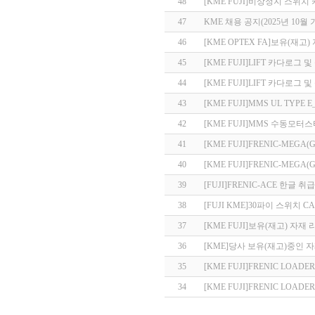
48
[KME FUJI]비상정지 스위치
47
KME 채용 공지(2025년 10월 
46
[KME OPTEX FA]보유(재고
45
[KME FUJI]LIFT 카다로그 및
44
[KME FUJI]LIFT 카다로그 및
43
[KME FUJI]MMS UL TYPE
42
[KME FUJI]MMS 수동모
41
[KME FUJI]FRENIC-MEGA
40
[KME FUJI]FRENIC-MEGA
39
[FUJI]FRENIC-ACE 한글 
38
[FUJI KME]30파이 스위치 C
37
[KME FUJI]보유(재고) 자재 
36
[KME]당사 보유(재고)중인 
35
[KME FUJI]FRENIC LOADE
34
[KME FUJI]FRENIC LOADE