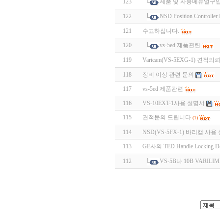
123
제품 및 사용메뉴얼구
122
NSD Position Contro
121
수고하십니다.
120
vs-5ed 제품관련
119
Varicam(VS-5EXG-1) 견적의
118
장비 이상 관련 문의
117
vs-5ed 제품관련
116
VS-10EXT-1사용 설명서
115
견적문의 드립니다
(1)
114
NSD(VS-5FX-1) 바리캠 사
113
GE사의 TED Handle Locking 
112
VS-5B나 10B VARI