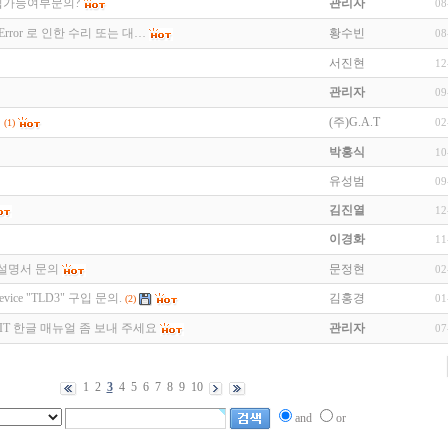
입가능여부문의?
관리자
08
ller Error 로 인한 수리 또는 대…
황수빈
08
서진현
12
관리자
09
뢰
(주)G.A.T
02
(1)
박홍식
10
유성범
09
김진열
12
이경화
11
용 설명서 문의
문정현
02
Device "TLD3" 구입 문의.
김홍경
01
(2)
LIMIT 한글 매뉴얼 좀 보내 주세요
관리자
07
1
2
3
4
5
6
7
8
9
10
and
or