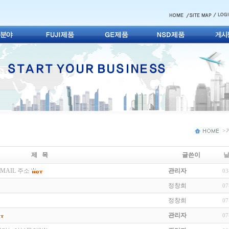
> 
제 목
글쓴이
MAIL 주소
관리자
03
정창희
07
정창희
07
관리자
07