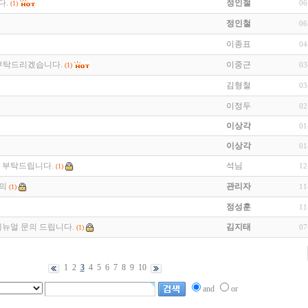
다.
정인철
06
(1)
정인철
06
이종표
04
적 부탁드리겠습니다.
이중근
03
(1)
김형철
03
이정두
02
이상각
01
이상각
01
얼좀 부탁드립니다.
석님
12
(1)
문의
관리자
11
(1)
정성훈
11
글 메뉴얼 문의 드립니다.
김지태
07
(1)
1
2
3
4
5
6
7
8
9
10
and
or