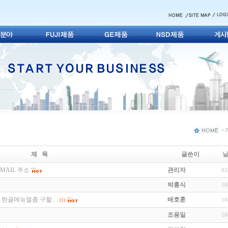
> 
제 목
글쓴이
MAIL 주소
관리자
03
박홍식
10
0B 한글메뉴얼좀 구할…
배호훈
10
(1)
조용일
10