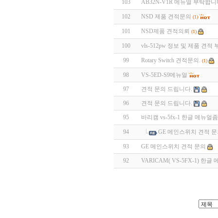
103
AB32N-V1R 메뉴얼 부탁합니
102
NSD 제품 견적문의
(1)
101
NSD제품 견적의뢰
(1)
100
vls-512pw 정보 및 제품 견
99
Rotary Switch 견적문의.
(1)
98
VS-5ED-S9메뉴얼
97
견적 문의 드립니다.
96
견적 문의 드립니다.
95
바리캠 vs-5fx-1 한글 메뉴
94
GE 메인스위치 견적 
93
GE 메인스위치 견적 문의
92
VARICAM( VS-5FX-1) 한