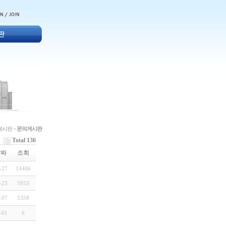
게시판 >
문의게시판
Total 136
날짜
조회
-27
14406
-23
5953
-07
5358
-01
6