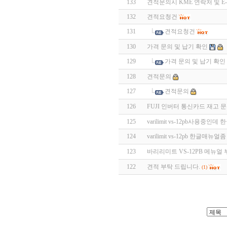
133
견적문의시 KME 연락처 및 E-
132
견적요청건
131
견적요청건
130
가격 문의 및 납기 확인
129
가격 문의 및 납기 확인
128
견적문의
127
견적문의
126
FUJI 인버터 통신카드 재고 
125
varilimit vs-12pb사용중
124
varilimit vs-12pb 한글매
123
바리리미트 VS-12PB 메뉴얼
122
견적 부탁 드립니다.
(1)