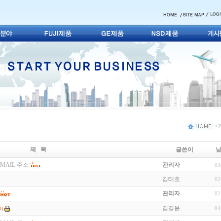
> 
제 목
글쓴이
MAIL 주소
관리자
03
김태호
02
관리자
02
김경윤
04
1)