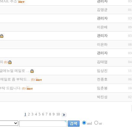
MAIL 주소
관리자
03
김영균
01
관리자
03
이은배
09
관리자
03
이은하
08
관리자
03
문의
김태엽
04
(1)
인데 한글메뉴얼 메일로 …
임상진
11
뉴얼좀 메일로 좀 부탁드…
전종호
06
(1)
 부탁 드립니다.
임춘봉
10
(1)
박진성
02
1
2
3
4
5
6
7
8
9
10
and
or